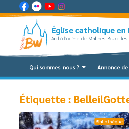
Église catholique en
Archidiocèse de Malines-Bruxelles
Qui sommes-nous ?
Annonce de 
Étiquette : BelleilGott
Bibliothèque