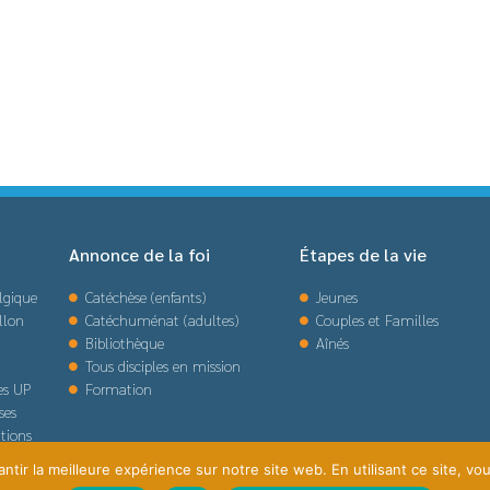
Annonce de la foi
Étapes de la vie
lgique
Catéchèse (enfants)
Jeunes
llon
Catéchuménat (adultes)
Couples et Familles
Bibliothèque
Aînés
Tous disciples en mission
des UP
Formation
ses
tions
tir la meilleure expérience sur notre site web. En utilisant ce site, vou