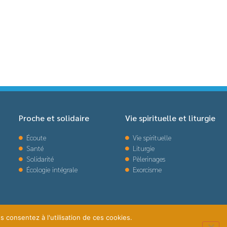
Proche et solidaire
Vie spirituelle et liturgie
Écoute
Vie spirituelle
Santé
Liturgie
Solidarité
Pèlerinages
Écologie intégrale
Exorcisme
s consentez à l'utilisation de ces cookies.