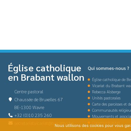
Église catholique
Qui sommes-nous ?
en Brabant wallon
Église catholique de Be
Vicariat du Brabant wa
Centre pastoral
Rebecca Alsberge
Unités pastorales
Chaussée de Bruxelles 67
Carte des paroisses et 
BE-1300 Wavre
Communautés religieu
+32 (0)10 235 260
Mouvements et associa
Communication
secretariat.vicariat@bwcatho.be
Nous utilisons des cookies pour vous garan