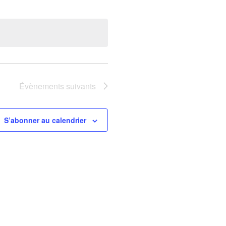
de
par
vues
consultations
Évènement
Évènements
suivants
S’abonner au calendrier