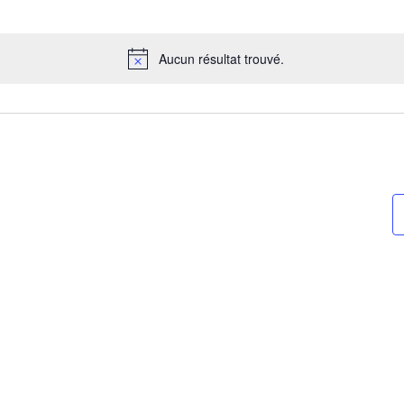
Sélectionnez
la
date
Aucun résultat trouvé.
Notice