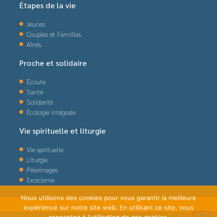
Étapes de la vie
Jeunes
Couples et Familles
Aînés
Proche et solidaire
Écoute
Santé
Solidarité
Écologie intégrale
Vie spirituelle et liturgie
Vie spirituelle
Liturgie
Pèlerinages
Exorcisme
Nous utilisons des cookies pour vous garantir la meilleure
expérience sur notre site web. En utilisant ce site, vous
politique de