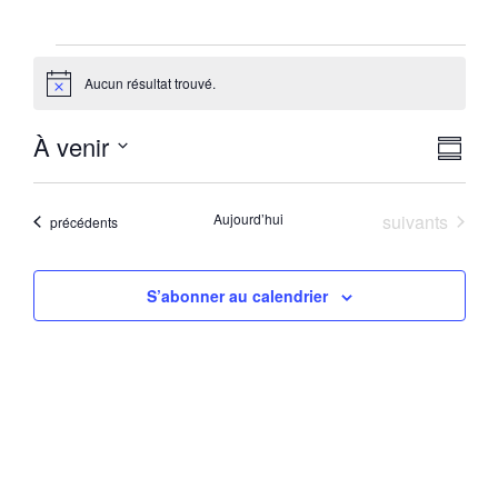
Aucun résultat trouvé.
Notice
Nav
Nav
À venir
Résum
Sélectionnez
de
par
la
date
vue
Évènements
Aujourd’hui
suivants
Évènements
cons
précédents
Év
S’abonner au calendrier