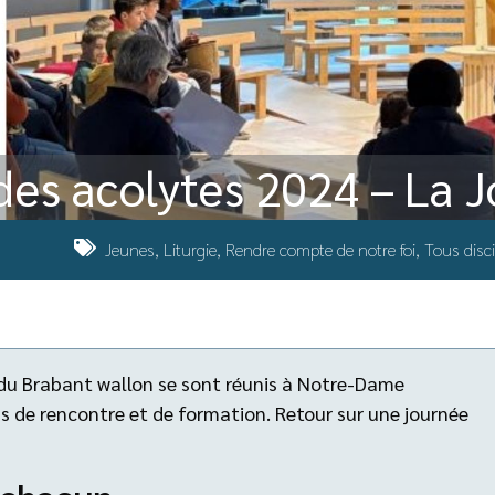
des acolytes 2024 – La J
Jeunes
,
Liturgie
,
Rendre compte de notre foi
,
Tous disc
du Brabant wallon se sont réunis à Notre-Dame
 de rencontre et de formation. Retour sur une journée