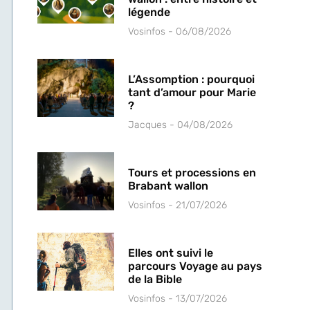
légende
Vosinfos
06/08/2026
L’Assomption : pourquoi
tant d’amour pour Marie
?
Jacques
04/08/2026
Tours et processions en
Brabant wallon
Vosinfos
21/07/2026
Elles ont suivi le
parcours Voyage au pays
de la Bible
Vosinfos
13/07/2026