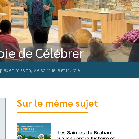
oie de Célébrer
iples en mission
,
Vie spirituelle et liturgie
Sur le même sujet
Les Saintes du Brabant
wallon : entre histoire et