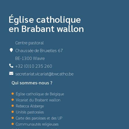
Église catholique
en Brabant wallon
Centre pastoral
Chaussée de Bruxelles 67
BE-1300 Wavre
+32 (0)10 235 260
secretariat.vicariat@bwcatho.be
Qui sommes-nous ?
Église catholique de Belgique
Vicariat du Brabant wallon
Rebecca Alsberge
Unités pastorales
Carte des paroisses et des UP
Communautés religieuses