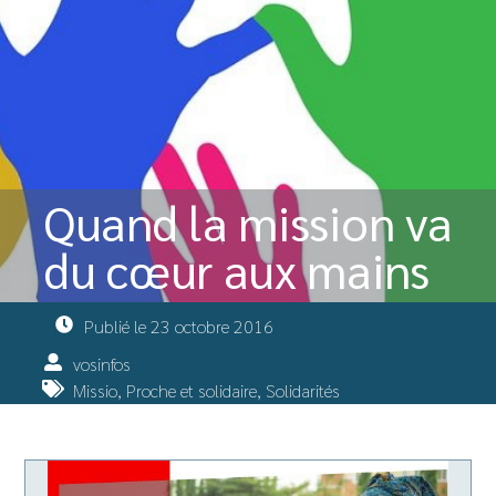
Quand la mission va
du cœur aux mains
Publié le
23 octobre 2016
vosinfos
Missio
,
Proche et solidaire
,
Solidarités