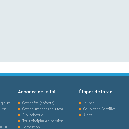
Annonce de la foi
Étapes de la vie
lgique
Catéchèse (enfants)
Jeunes
llon
Catéchuménat (adultes)
Couples et Familles
Bibliothèque
Aînés
Tous disciples en mission
des UP
Formation