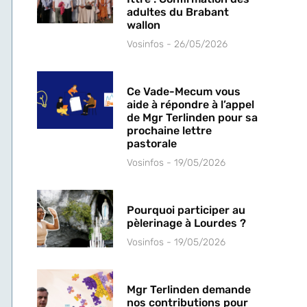
adultes du Brabant
wallon
Vosinfos
26/05/2026
Ce Vade-Mecum vous
aide à répondre à l’appel
s
de Mgr Terlinden pour sa
-
prochaine lettre
pastorale
Vosinfos
19/05/2026
Pourquoi participer au
pèlerinage à Lourdes ?
Vosinfos
19/05/2026
Mgr Terlinden demande
nos contributions pour