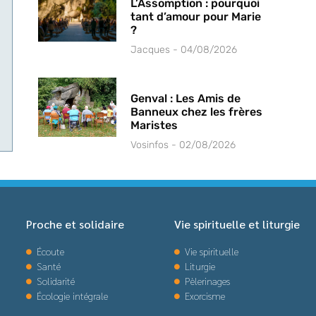
L’Assomption : pourquoi
tant d’amour pour Marie
?
Jacques
04/08/2026
Genval : Les Amis de
Banneux chez les frères
Maristes
Vosinfos
02/08/2026
Proche et solidaire
Vie spirituelle et liturgie
Écoute
Vie spirituelle
Santé
Liturgie
Solidarité
Pèlerinages
Écologie intégrale
Exorcisme