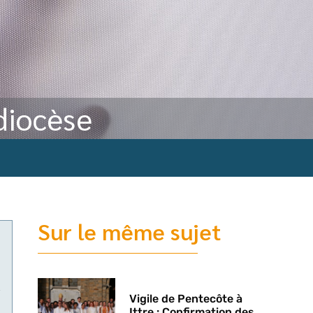
idiocèse
Sur le même sujet
Vigile de Pentecôte à
Ittre : Confirmation des