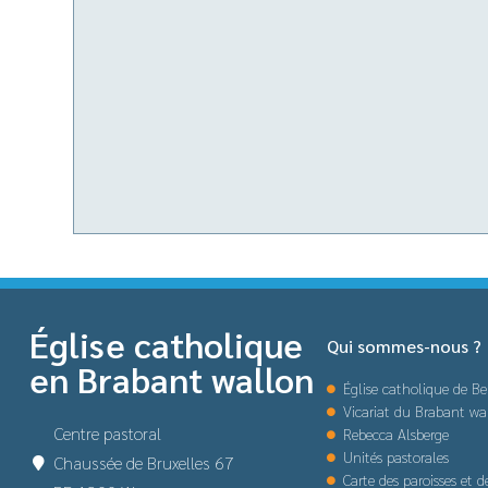
Église catholique
Qui sommes-nous ?
en Brabant wallon
Église catholique de Be
Vicariat du Brabant wa
Centre pastoral
Rebecca Alsberge
Unités pastorales
Chaussée de Bruxelles 67
Carte des paroisses et 