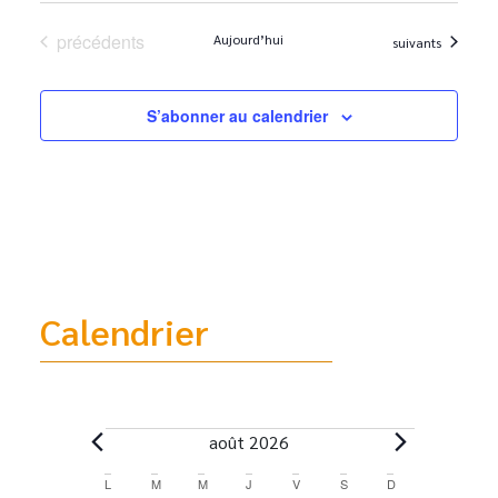
Évènements
précédents
Aujourd’hui
Évènements
suivants
S’abonner au calendrier
Calendrier
août 2026
Calendrier
L
M
M
J
V
S
D