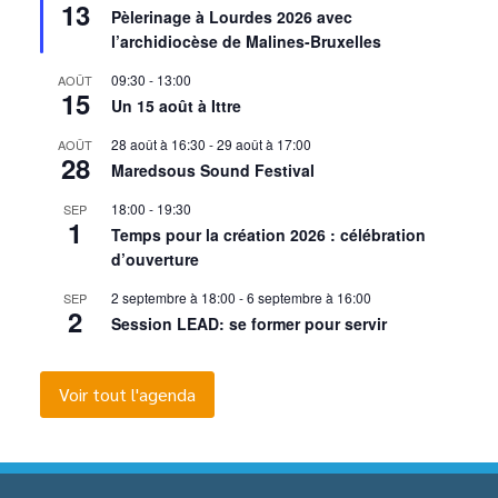
13
en
Pèlerinage à Lourdes 2026 avec
avant
l’archidiocèse de Malines-Bruxelles
09:30
-
13:00
AOÛT
15
Un 15 août à Ittre
28 août à 16:30
-
29 août à 17:00
AOÛT
28
Maredsous Sound Festival
18:00
-
19:30
SEP
1
Temps pour la création 2026 : célébration
d’ouverture
2 septembre à 18:00
-
6 septembre à 16:00
SEP
2
Session LEAD: se former pour servir
Voir tout l'agenda