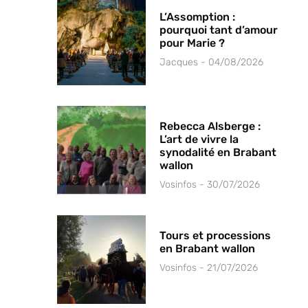
L’Assomption :
pourquoi tant d’amour
pour Marie ?
Jacques
04/08/2026
Rebecca Alsberge :
L’art de vivre la
synodalité en Brabant
wallon
Vosinfos
30/07/2026
Tours et processions
en Brabant wallon
Vosinfos
21/07/2026