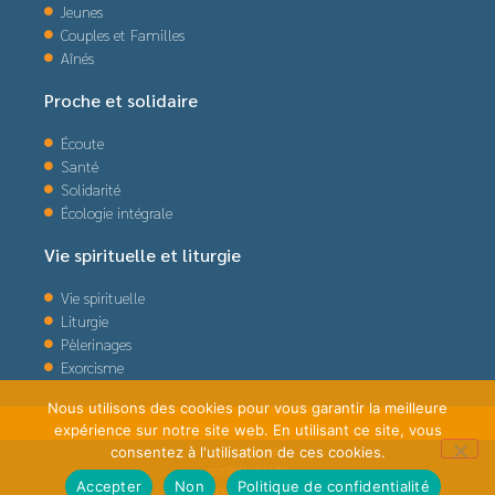
Jeunes
Couples et Familles
Aînés
Proche et solidaire
Écoute
Santé
Solidarité
Écologie intégrale
Vie spirituelle et liturgie
Vie spirituelle
Liturgie
Pèlerinages
Exorcisme
Nous utilisons des cookies pour vous garantir la meilleure
expérience sur notre site web. En utilisant ce site, vous
politique de
consentez à l'utilisation de ces cookies.
confidentialité
Accepter
Non
Politique de confidentialité
plan du site