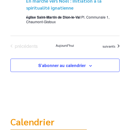
En marche vers Noël : Initiation à la
spiritualité ignatienne
église Saint-Martin de Dion-le-Val
Pl. Communale 1,
Chaumont-Gistoux
Évènements
précédents
Aujourd’hui
Évènements
suivants
S’abonner au calendrier
Calendrier