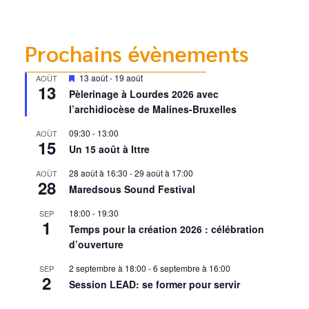
Prochains évènements
Mis
13 août
-
19 août
AOÛT
13
en
Pèlerinage à Lourdes 2026 avec
avant
l’archidiocèse de Malines-Bruxelles
09:30
-
13:00
AOÛT
15
Un 15 août à Ittre
28 août à 16:30
-
29 août à 17:00
AOÛT
28
Maredsous Sound Festival
18:00
-
19:30
SEP
1
Temps pour la création 2026 : célébration
d’ouverture
2 septembre à 18:00
-
6 septembre à 16:00
SEP
2
Session LEAD: se former pour servir