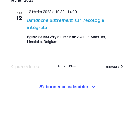
12 février 2023 à 10:30
-
14:00
DIM
12
Dimanche autrement
sur l’écologie
intégrale
Église Saint-Géry à Limelette
Avenue Albert Ier,
Limelette, Belgium
Évènements
précédents
Aujourd’hui
Évènements
suivants
S’abonner au calendrier