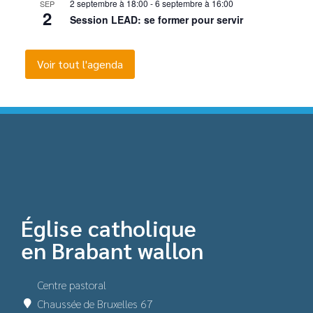
2 septembre à 18:00
-
6 septembre à 16:00
SEP
2
Session LEAD: se former pour servir
Voir tout l'agenda
Église catholique
en Brabant wallon
Centre pastoral
Chaussée de Bruxelles 67