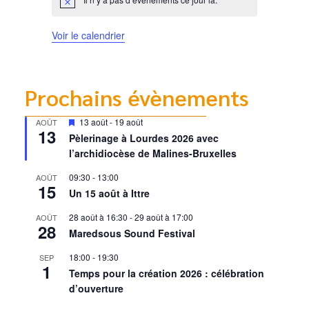
Notice
Voir le calendrier
Prochains évènements
Mis
13 août
-
19 août
AOÛT
13
en
Pèlerinage à Lourdes 2026 avec
avant
l’archidiocèse de Malines-Bruxelles
09:30
-
13:00
AOÛT
15
Un 15 août à Ittre
28 août à 16:30
-
29 août à 17:00
AOÛT
28
Maredsous Sound Festival
18:00
-
19:30
SEP
1
Temps pour la création 2026 : célébration
d’ouverture