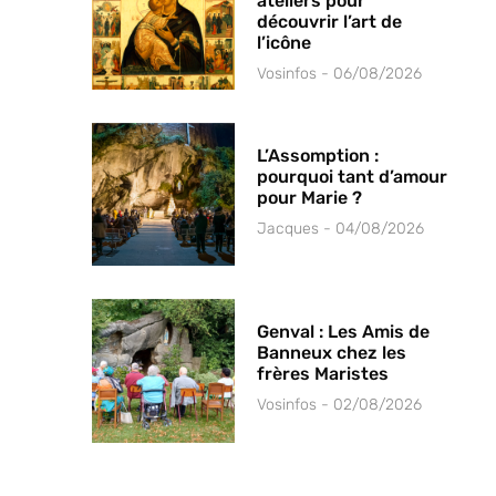
ateliers pour
découvrir l’art de
l’icône
Vosinfos
06/08/2026
L’Assomption :
pourquoi tant d’amour
pour Marie ?
Jacques
04/08/2026
Genval : Les Amis de
Banneux chez les
frères Maristes
Vosinfos
02/08/2026