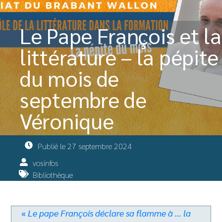
Le Pape François et la
littérature – la pépite
du mois de
septembre de
Véronique
Publié le
27 septembre 2024
vosinfos
Bibliothèque
«
Le pape François déclare sa flamme à … la