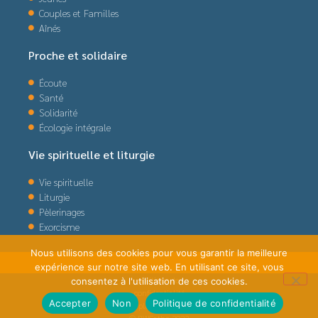
Couples et Familles
Aînés
Proche et solidaire
Écoute
Santé
Solidarité
Écologie intégrale
Vie spirituelle et liturgie
Vie spirituelle
Liturgie
Pèlerinages
Exorcisme
Nous utilisons des cookies pour vous garantir la meilleure
expérience sur notre site web. En utilisant ce site, vous
politique de
consentez à l'utilisation de ces cookies.
confidentialité
Accepter
Non
Politique de confidentialité
plan du site
© BWCatho 2022