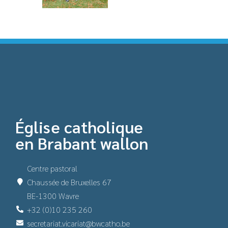
Église catholique
en Brabant wallon
Centre pastoral
Chaussée de Bruxelles 67
BE-1300 Wavre
+32 (0)10 235 260
secretariat.vicariat@bwcatho.be