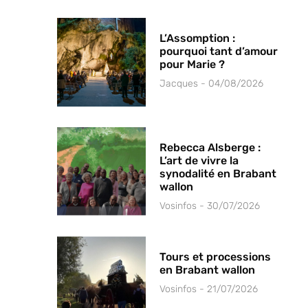
L’Assomption :
pourquoi tant d’amour
pour Marie ?
Jacques
04/08/2026
Rebecca Alsberge :
L’art de vivre la
synodalité en Brabant
wallon
Vosinfos
30/07/2026
Tours et processions
en Brabant wallon
Vosinfos
21/07/2026