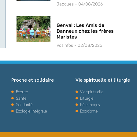
Jacques
04/08/2026
Genval : Les Amis de
Banneux chez les frères
Maristes
Vosinfos
02/08/2026
Proche et solidaire
Vie spirituelle et liturgie
Écoute
Vie spirituelle
Santé
Liturgie
Solidarité
Pèlerinages
Écologie intégrale
Exorcisme