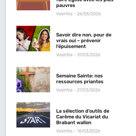
pauvres
Vosinfos
26/05/2026
Savoir dire non, pour de
vrais oui – prévenir
l’épuisement
Vosinfos
31/03/2026
Semaine Sainte: nos
ressources priantes
Vosinfos
27/03/2026
La sélection d’outils de
Carême du Vicariat du
Brabant wallon
Vosinfos
16/03/2026