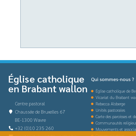
Église catholique
Qui sommes-nous ?
en Brabant wallon
Église catholique de Be
Vicariat du Brabant wa
Centre pastoral
Rebecca Alsberge
Unités pastorales
Chaussée de Bruxelles 67
Carte des paroisses et 
BE-1300 Wavre
Communautés religieu
+32 (0)10 235 260
Mouvements et associa
Communication