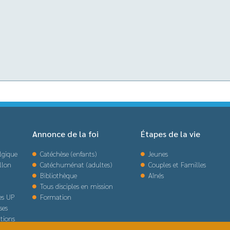
Annonce de la foi
Étapes de la vie
lgique
Catéchèse (enfants)
Jeunes
llon
Catéchuménat (adultes)
Couples et Familles
Bibliothèque
Aînés
Tous disciples en mission
des UP
Formation
ses
tions