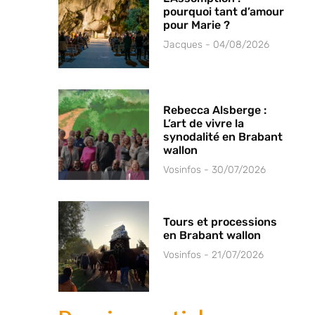
pourquoi tant d’amour
pour Marie ?
Jacques
04/08/2026
Rebecca Alsberge :
L’art de vivre la
synodalité en Brabant
wallon
Vosinfos
30/07/2026
Tours et processions
en Brabant wallon
Vosinfos
21/07/2026