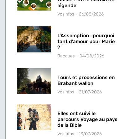
légende
Vosinfos
06/08/2026
L’Assomption : pourquoi
tant d’amour pour Marie
?
Jacques
04/08/2026
Tours et processions en
Brabant wallon
Vosinfos
21/07/2026
Elles ont suivi le
parcours Voyage au pays
de la Bible
Vosinfos
13/07/2026