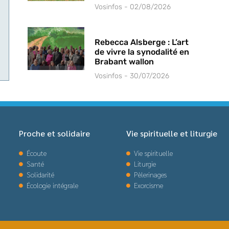
Vosinfos
02/08/2026
Rebecca Alsberge : L’art
de vivre la synodalité en
Brabant wallon
Vosinfos
30/07/2026
Proche et solidaire
Vie spirituelle et liturgie
Écoute
Vie spirituelle
Santé
Liturgie
Solidarité
Pèlerinages
Écologie intégrale
Exorcisme