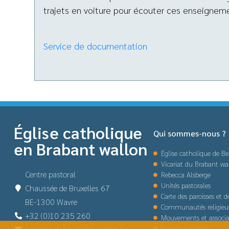
trajets en voiture pour écouter ces enseignem
Service de documentation
Église catholique
Qui sommes-nous ?
en Brabant wallon
Église catholique de Be
Vicariat du Brabant wa
Centre pastoral
Rebecca Alsberge
Unités pastorales
Chaussée de Bruxelles 67
Carte des paroisses et 
BE-1300 Wavre
Communautés religieu
+32 (0)10 235 260
Mouvements et associa
Communication