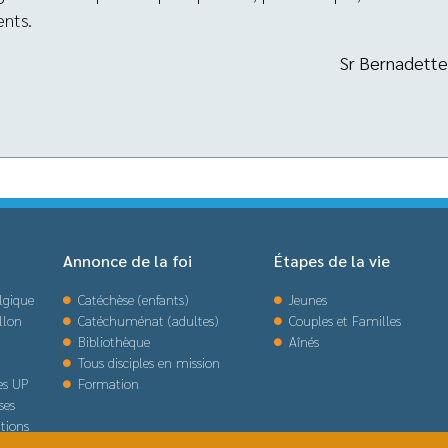
ents.
Sr Bernadette
Annonce de la foi
Étapes de la vie
lgique
Catéchèse (enfants)
Jeunes
llon
Catéchuménat (adultes)
Couples et Familles
Bibliothèque
Aînés
Tous disciples en mission
des UP
Formation
ses
tions