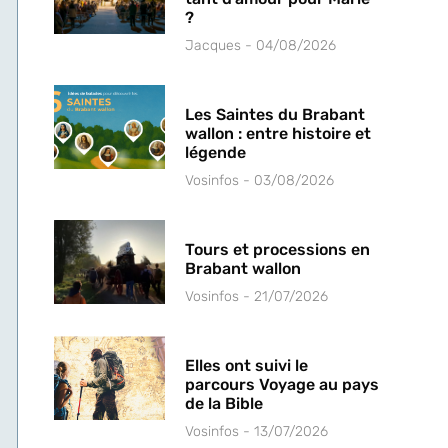
?
Jacques
04/08/2026
Les Saintes du Brabant
wallon : entre histoire et
légende
Vosinfos
03/08/2026
Tours et processions en
Brabant wallon
Vosinfos
21/07/2026
Elles ont suivi le
parcours Voyage au pays
de la Bible
Vosinfos
13/07/2026