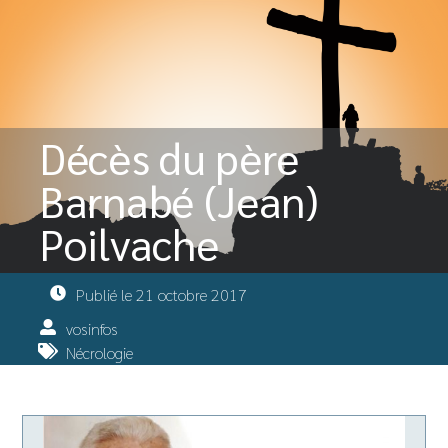
Décès du père
Barnabé (Jean)
Poilvache
Publié le
21 octobre 2017
vosinfos
Nécrologie