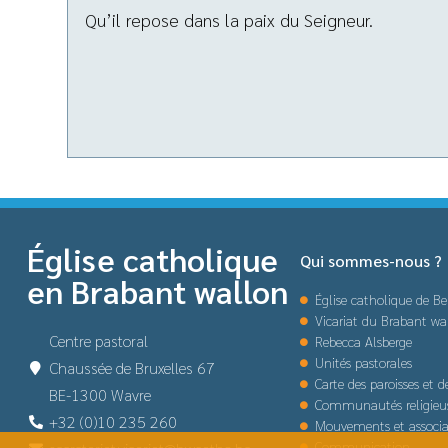
Qu’il repose dans la paix du Seigneur.
Église catholique
Qui sommes-nous ?
en Brabant wallon
Église catholique de Be
Vicariat du Brabant wa
Centre pastoral
Rebecca Alsberge
Unités pastorales
Chaussée de Bruxelles 67
Carte des paroisses et 
BE-1300 Wavre
Communautés religieu
+32 (0)10 235 260
Mouvements et associa
Communication