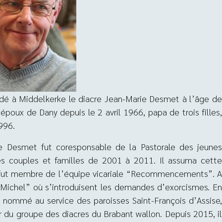
édé à Middelkerke le diacre Jean-Marie Desmet à l’âge de
oux de Dany depuis le 2 avril 1966, papa de trois filles,
996.
rie Desmet fut coresponsable de la Pastorale des jeunes
es couples et familles de 2001 à 2011. Il assuma cette
l fut membre de l’équipe vicariale “Recommencements”. A
int-Michel” où s’introduisent les demandes d’exorcismes. En
nommé au service des paroisses Saint-François d’Assise,
ur du groupe des diacres du Brabant wallon. Depuis 2015, il