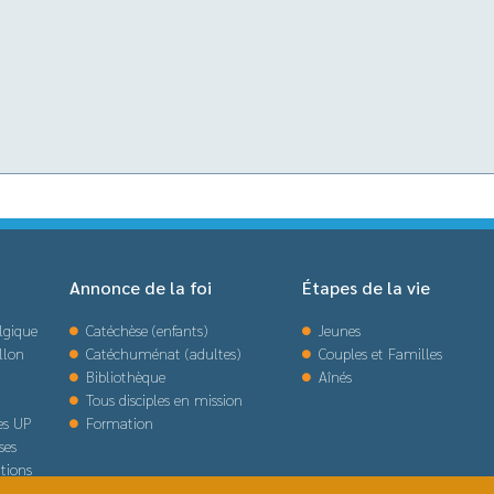
Annonce de la foi
Étapes de la vie
lgique
Catéchèse (enfants)
Jeunes
llon
Catéchuménat (adultes)
Couples et Familles
Bibliothèque
Aînés
Tous disciples en mission
des UP
Formation
ses
tions