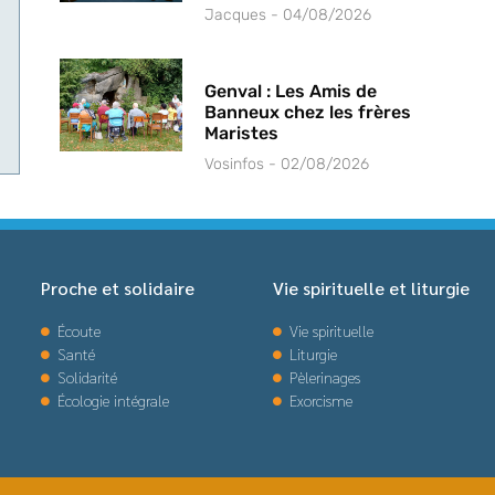
Jacques
04/08/2026
Genval : Les Amis de
Banneux chez les frères
Maristes
Vosinfos
02/08/2026
Proche et solidaire
Vie spirituelle et liturgie
Écoute
Vie spirituelle
Santé
Liturgie
Solidarité
Pèlerinages
Écologie intégrale
Exorcisme