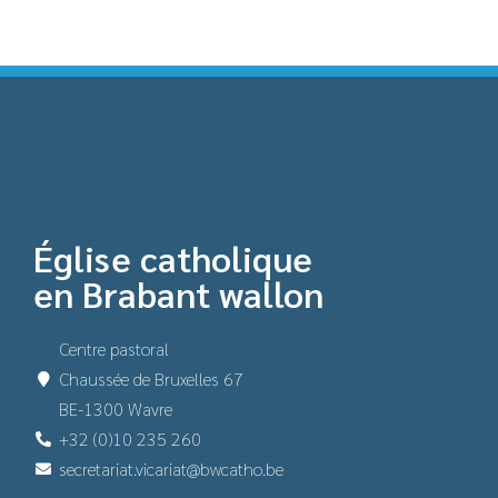
Église catholique
en Brabant wallon
Centre pastoral
Chaussée de Bruxelles 67
BE-1300 Wavre
+32 (0)10 235 260
secretariat.vicariat@bwcatho.be