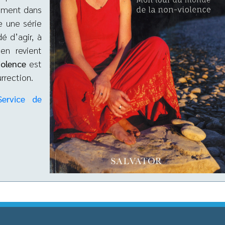
rement dans
e une série
é d’agir, à
 en revient
iolence
est
rrection.
ervice de