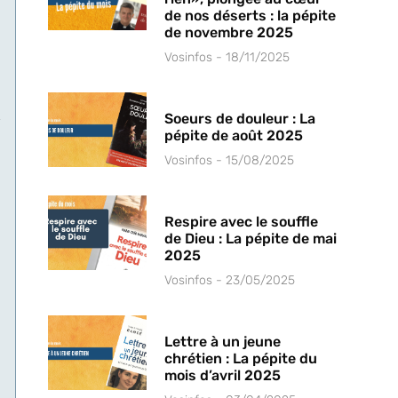
de nos déserts : la pépite
s
de novembre 2025
Vosinfos
18/11/2025
r
Soeurs de douleur : La
pépite de août 2025
Vosinfos
15/08/2025
Respire avec le souffle
de Dieu : La pépite de mai
2025
Vosinfos
23/05/2025
Lettre à un jeune
e
chrétien : La pépite du
mois d’avril 2025
e