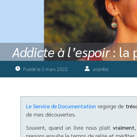
Addicte à l’espoir
: la
Publié le
3 mars 2022
vosinfos
Le Service de Documentation
regorge de
trés
de mes découvertes.
Souvent, quand un livre nous plaît
vraiment
prenons ensuite le temps de relire et méditer. 