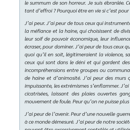
le summum de son horreur. Je suis ébranlée. C
tant d’effroi ? Pourquoi être en vie si c’est pour 
J’ai peur. J’ai peur de tous ceux qui instrument
la méfiance et la haine, qui choisissen
t de divi
leur soif de pouvoir économique, leur influenc
écraser, pour dominer. J’ai peur de tous ceux q
quoi qu’il en soit, légitimeraient la violence, s
ceux qui sont dans le déni et qui gardent des œ
incompréhensions entre groupes ou communaut
de haine et d’animosité. J’ai peur des murs qu
impuissante, les extrémismes s’enflammer. J’ai 
cicatrisées, laissant des plaies ouvertes ga
mouvement de foule. Peur qu’on ne puisse plus r
J’ai peur de l’
avenir. Peur d’une nouvelle guerr
à ce monde démesuré. J’ai peur de notre sociét
peuvent être excessivement contrôlés et utilisé