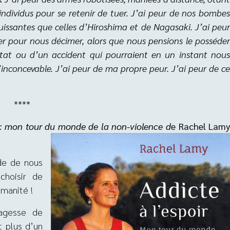
ndividus pour se retenir de tuer. J’ai peur de nos bombes
puissantes que celles d’Hiroshima et de Nagasaki. J’ai peur
uyer pour nous décimer, alors que nous pensions le posséder
ntat ou d’un accident qui pourraient en un instant nous
l’inconcevable. J’ai peur de ma propre peur. J’ai peur de ce
****
r : mon tour du monde de la non-viole
nce d
e Rach
el Lam
nde de nous
choisir de
umanité !
agesse de
t plus d’un