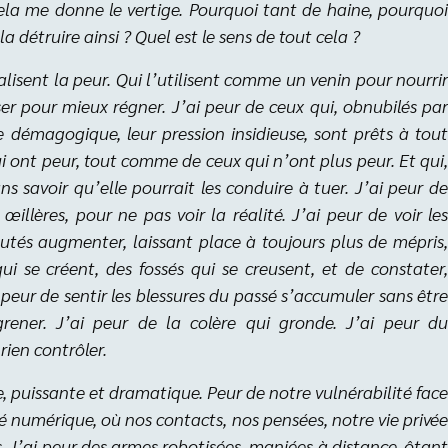
ela me donne le vertige. Pourquoi tant de haine, pourquoi
la détruire ainsi ? Quel est le sens de tout cela ?
alisent la peur. Qui l’utilisent comme un venin pour nourrir
ser pour mieux régner. J’ai peur de ceux qui, obnubilés par
e démagogique, leur pression insidieuse, sont prêts à tout
ui ont peur, tout comme de ceux qui n’ont plus peur. Et qui,
ans savoir qu’elle pourrait les conduire à tuer. J’ai peur de
illères, pour ne pas voir la réalité. J’ai peur de voir les
és augmenter, laissant place à toujours plus de mépris,
i se créent, des fossés qui se creusent, et de constater,
peur de sentir les blessures du passé s’accumuler sans être
ngrener. J’ai peur de la colère qui gronde. J’ai peur du
ien contrôler.
e, puissante et dramatique. Peur de notre vulnérabilité fac
é numérique, où nos contacts, nos pensées, notre vie privée
s. J’ai peur des armes robotisées, maniées à distance, ôtant