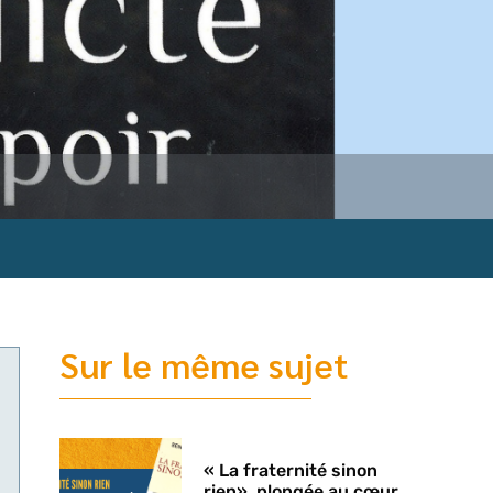
Sur le même sujet
é
s
« La fraternité sinon
rien», plongée au cœur