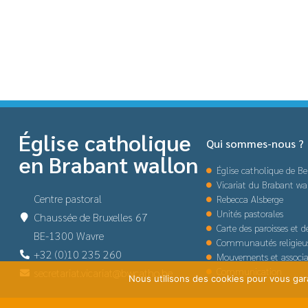
Église catholique
Qui sommes-nous ?
en Brabant wallon
Église catholique de Be
Vicariat du Brabant wa
Centre pastoral
Rebecca Alsberge
Unités pastorales
Chaussée de Bruxelles 67
Carte des paroisses et 
BE-1300 Wavre
Communautés religieu
+32 (0)10 235 260
Mouvements et associa
Communication
secretariat.vicariat@bwcatho.be
Nous utilisons des cookies pour vous garan