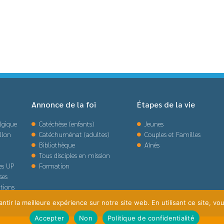
Annonce de la foi
Étapes de la vie
lgique
Catéchèse (enfants)
Jeunes
llon
Catéchuménat (adultes)
Couples et Familles
Bibliothèque
Aînés
Tous disciples en mission
des UP
Formation
ses
tions
tir la meilleure expérience sur notre site web. En utilisant ce site, vou
Accepter
Non
Politique de confidentialité