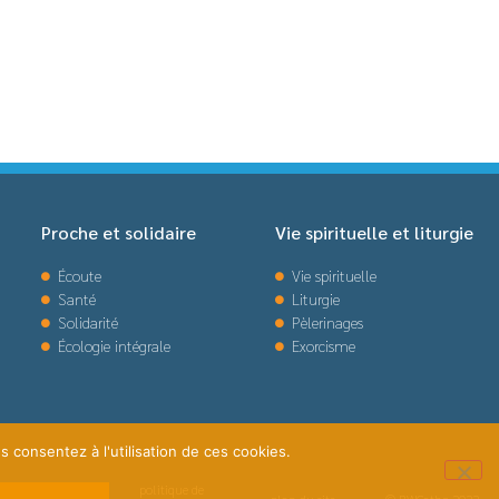
Proche et solidaire
Vie spirituelle et liturgie
Écoute
Vie spirituelle
Santé
Liturgie
Solidarité
Pèlerinages
Écologie intégrale
Exorcisme
s consentez à l'utilisation de ces cookies.
politique de