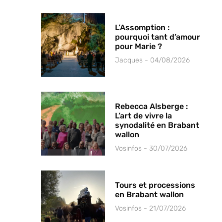
L’Assomption :
pourquoi tant d’amour
pour Marie ?
Jacques
04/08/2026
Rebecca Alsberge :
L’art de vivre la
synodalité en Brabant
wallon
Vosinfos
30/07/2026
Tours et processions
en Brabant wallon
Vosinfos
21/07/2026