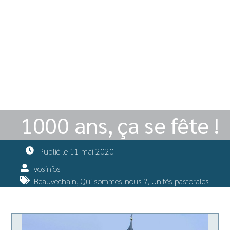
1000 ans, ça se fête !
Publié le
11 mai 2020
vosinfos
Beauvechain
,
Qui sommes-nous ?
,
Unités pastorales